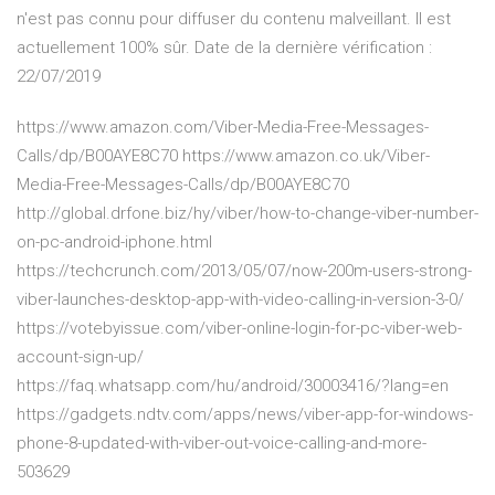
n'est pas connu pour diffuser du contenu malveillant. Il est
actuellement 100% sûr. Date de la dernière vérification :
22/07/2019
https://www.amazon.com/Viber-Media-Free-Messages-
Calls/dp/B00AYE8C70 https://www.amazon.co.uk/Viber-
Media-Free-Messages-Calls/dp/B00AYE8C70
http://global.drfone.biz/hy/viber/how-to-change-viber-number-
on-pc-android-iphone.html
https://techcrunch.com/2013/05/07/now-200m-users-strong-
viber-launches-desktop-app-with-video-calling-in-version-3-0/
https://votebyissue.com/viber-online-login-for-pc-viber-web-
account-sign-up/
https://faq.whatsapp.com/hu/android/30003416/?lang=en
https://gadgets.ndtv.com/apps/news/viber-app-for-windows-
phone-8-updated-with-viber-out-voice-calling-and-more-
503629