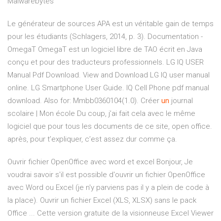
Malwarebytes
Le générateur de sources APA est un véritable gain de temps
pour les étudiants (Schlagers, 2014, p. 3).
Documentation -
OmegaT
OmegaT est un logiciel libre de TAO écrit en Java
conçu et pour des traducteurs professionnels.
LG IQ USER
Manual Pdf Download.
View and Download LG IQ user manual
online. LG Smartphone User Guide. IQ Cell Phone pdf manual
download. Also for: Mmbb0360104(1.0).
Créer
un
journal
scolaire | Mon école
Du coup, j’ai fait cela avec le même
logiciel que pour tous les documents de ce site, open office.
après, pour t’expliquer, c’est assez dur comme ça.
Ouvrir fichier OpenOffice avec word et excel Bonjour, Je
voudrai savoir s'il est possible d'ouvrir un fichier OpenOffice
avec Word ou Excel (je n'y parviens pas il y a plein de code à
la place). Ouvrir un fichier Excel (XLS, XLSX) sans le pack
Office ... Cette version gratuite de la visionneuse Excel Viewer